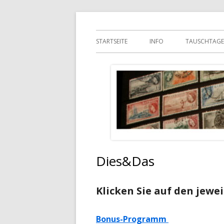
Springe
Verein der Briefmarkensammler im Kreis A
Startseite
zum
Primäres
STARTSEITE
INFO
TAUSCHTAGE
Inhalt
Menü
Dies&Das
Klicken Sie auf den jewe
Bonus-Programm