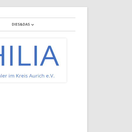
DIES&DAS
BONUS-PROGRAMM
BRIEFMARKEN-FLOHMARKT
LINKS
MARKENHEFTE BUND, BERLIN UND DDR
MARKENHEFTE „BUND“
NEWSLETTER
MARKENHEFTE „BERLIN“
PINWAND
MARKENHEFTE „DDR“
PRESSE
VEREINSBIBLIOTHEK